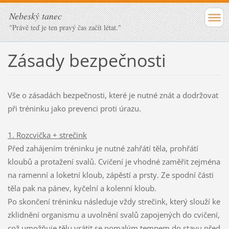
Nebeský tanec
"Právě teď je ten pravý čas začít létat."
Zásady bezpečnosti
Vše o zásadách bezpečnosti, které je nutné znát a dodržovat
při tréninku jako prevenci proti úrazu.
1. Rozcvička + strečink
Před zahájením tréninku je nutné zahřátí těla, prohřátí
kloubů a protažení svalů. Cvičení je vhodné zaměřit zejména
na ramenní a loketní kloub, zápěstí a prsty. Ze spodní části
těla pak na pánev, kyčelní a kolenní kloub.
Po skončení tréninku následuje vždy strečink, který slouží ke
zklidnění organismu a uvolnění svalů zapojených do cvičení,
což umožňuje tělu vrátit se pomalým tempem do stavu před