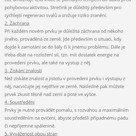
pohybovou aktivitou. Strečink je důležitý především pro
rychlejší regeneraci svalů a snižuje riziko zranění.
2. Záchrana
Při každém novém prvku je důležitá záchrana od někoho
jiného, prováděná ze země. Jde především o situaci, kdy
dojde k zamotání se do šály či k jinému problému. Dále je
třeba dbát na rozložení sil, tzn. mít dostatek energie na
provedení prvku, ale také na výstup z něj.
3. Získání znalostí
Než získáte znalost a jistotu v provedení prvku i výstupu z
něj, nacvičujte jej nejdříve ze země. Následně pak můžete
prvek zkusit těsně nad zemí a poté ve výšce.
4. Soustředění
Prvky je nutné provádět pomalu, s rozvahou a maximálním
soustředěním na cvičení, abyste předešli případnému pádu
či nepříjemné spálenině.
5. Vyváženost obou stran