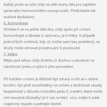
Každý prvek se učte vždy na obě strany těla pro zajištění
správného harmonického rozvoje svalů. Předcházíte tak
svalové dysbalanci.
6. Komunikace
Střídáte-li se na jedné šále dva, vždy spolu při cvičení
komunikujte a dávejte si záchranu, je-li třeba. V případě
pokročilých cvičenců, kdy už cvičíte sami bez problémů, se
druhý může věnovat protahování či posilování.
7. Jištění
Mějte pod sebou vždy žíněnku či duchnu v závislosti na
náročnosti prvku a výšce k jeho provedení.
Při každém cvičení je důležité být zdravý a cítit se v dobré
kondici, být plně soustředěný na cvičení a dodržovat zásady
bezpečnosti z důvodu možného pádu či zranění, které může
mít nevratné důsledky! Je-li vás na lekci více, mějte k sobě
vzájemný respekt a jednejte čestně.