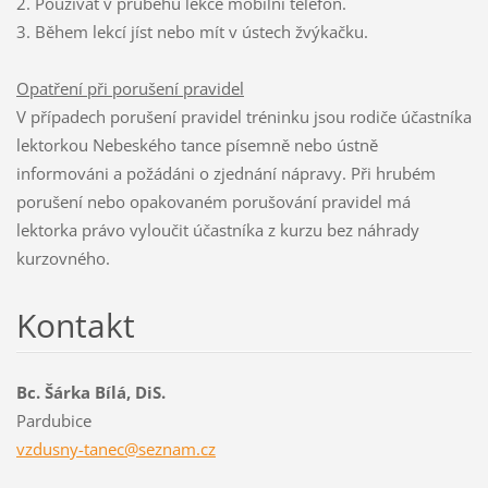
2. Používat v průběhu lekce mobilní telefon.
3. Během lekcí jíst nebo mít v ústech žvýkačku.
Opatření při porušení pravidel
V případech porušení pravidel tréninku jsou rodiče účastníka
lektorkou Nebeského tance písemně nebo ústně
informováni a požádáni o zjednání nápravy. Při hrubém
porušení nebo opakovaném porušování pravidel má
lektorka právo vyloučit účastníka z kurzu bez náhrady
kurzovného.
Kontakt
Bc. Šárka Bílá, DiS.
Pardubice
vzdusny-
tanec@se
znam.cz