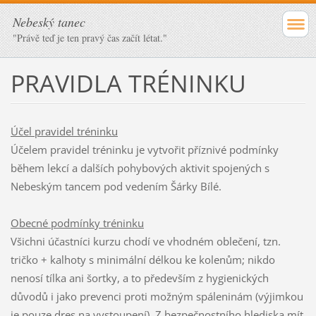
Nebeský tanec
"Právě teď je ten pravý čas začít létat."
PRAVIDLA TRÉNINKU
Účel pravidel tréninku
Účelem pravidel tréninku je vytvořit příznivé podmínky
během lekcí a dalších pohybových aktivit spojených s
Nebeským tancem pod vedením Šárky Bílé.
Obecné podmínky tréninku
Všichni účastníci kurzu chodí ve vhodném oblečení, tzn.
tričko + kalhoty s minimální délkou ke kolenům; nikdo
nenosí tílka ani šortky, a to především z hygienických
důvodů i jako prevenci proti možným spáleninám (výjimkou
je pouze dres na vystoupení). Z bezpečnostního hlediska mít